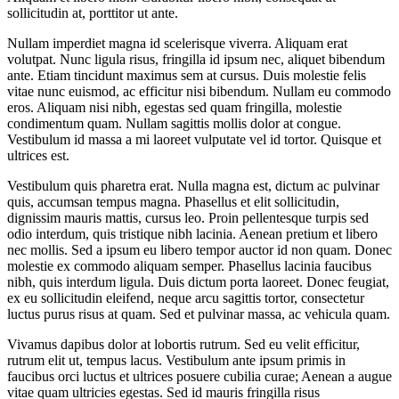
sollicitudin at, porttitor ut ante.
Nullam imperdiet magna id scelerisque viverra. Aliquam erat
volutpat. Nunc ligula risus, fringilla id ipsum nec, aliquet bibendum
ante. Etiam tincidunt maximus sem at cursus. Duis molestie felis
vitae nunc euismod, ac efficitur nisi bibendum. Nullam eu commodo
eros. Aliquam nisi nibh, egestas sed quam fringilla, molestie
condimentum quam. Nullam sagittis mollis dolor at congue.
Vestibulum id massa a mi laoreet vulputate vel id tortor. Quisque et
ultrices est.
Vestibulum quis pharetra erat. Nulla magna est, dictum ac pulvinar
quis, accumsan tempus magna. Phasellus et elit sollicitudin,
dignissim mauris mattis, cursus leo. Proin pellentesque turpis sed
odio interdum, quis tristique nibh lacinia. Aenean pretium et libero
nec mollis. Sed a ipsum eu libero tempor auctor id non quam. Donec
molestie ex commodo aliquam semper. Phasellus lacinia faucibus
nibh, quis interdum ligula. Duis dictum porta laoreet. Donec feugiat,
ex eu sollicitudin eleifend, neque arcu sagittis tortor, consectetur
luctus purus risus at quam. Sed et pulvinar massa, ac vehicula quam.
Vivamus dapibus dolor at lobortis rutrum. Sed eu velit efficitur,
rutrum elit ut, tempus lacus. Vestibulum ante ipsum primis in
faucibus orci luctus et ultrices posuere cubilia curae; Aenean a augue
vitae quam ultricies egestas. Sed id mauris fringilla risus