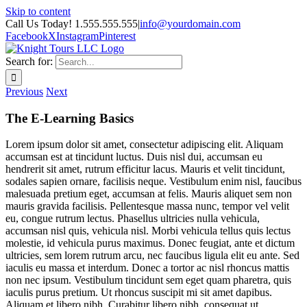
Skip to content
Call Us Today! 1.555.555.555
|
info@yourdomain.com
Facebook
X
Instagram
Pinterest
Search for:
Previous
Next
The E-Learning Basics
Lorem ipsum dolor sit amet, consectetur adipiscing elit. Aliquam
accumsan est at tincidunt luctus. Duis nisl dui, accumsan eu
hendrerit sit amet, rutrum efficitur lacus. Mauris et velit tincidunt,
sodales sapien ornare, facilisis neque. Vestibulum enim nisl, faucibus
malesuada pretium eget, accumsan at felis. Mauris aliquet sem non
mauris gravida facilisis. Pellentesque massa nunc, tempor vel velit
eu, congue rutrum lectus. Phasellus ultricies nulla vehicula,
accumsan nisl quis, vehicula nisl. Morbi vehicula tellus quis lectus
molestie, id vehicula purus maximus. Donec feugiat, ante et dictum
ultricies, sem lorem rutrum arcu, nec faucibus ligula elit eu ante. Sed
iaculis eu massa et interdum. Donec a tortor ac nisl rhoncus mattis
non nec ipsum. Vestibulum tincidunt sem eget quam pharetra, quis
iaculis purus pretium. Ut rhoncus suscipit mi sit amet dapibus.
Aliquam et libero nibh. Curabitur libero nibh, consequat ut