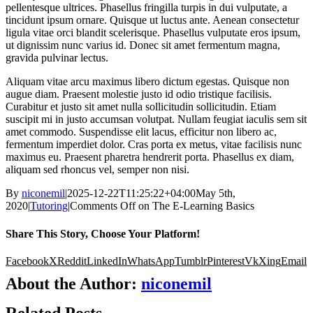
pellentesque ultrices. Phasellus fringilla turpis in dui vulputate, a
tincidunt ipsum ornare. Quisque ut luctus ante. Aenean consectetur
ligula vitae orci blandit scelerisque. Phasellus vulputate eros ipsum,
ut dignissim nunc varius id. Donec sit amet fermentum magna,
gravida pulvinar lectus.
Aliquam vitae arcu maximus libero dictum egestas. Quisque non
augue diam. Praesent molestie justo id odio tristique facilisis.
Curabitur et justo sit amet nulla sollicitudin sollicitudin. Etiam
suscipit mi in justo accumsan volutpat. Nullam feugiat iaculis sem sit
amet commodo. Suspendisse elit lacus, efficitur non libero ac,
fermentum imperdiet dolor. Cras porta ex metus, vitae facilisis nunc
maximus eu. Praesent pharetra hendrerit porta. Phasellus ex diam,
aliquam sed rhoncus vel, semper non nisi.
By
niconemil
|
2025-12-22T11:25:22+04:00
May 5th,
2020
|
Tutoring
|
Comments Off
on The E-Learning Basics
Share This Story, Choose Your Platform!
Facebook
X
Reddit
LinkedIn
WhatsApp
Tumblr
Pinterest
Vk
Xing
Email
About the Author:
niconemil
Related Posts